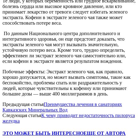
Те люди, у которых беременность или грудное вскармливание,
болезнь сердца или высокое кровяное давление, или кто
принимает лекарство от тревоги следует избегать зеленого
экстракта. Кофеин в экстракте зеленого чая также может
способствовать потере веса.
По данным Национального центра дополнительного и
интегративного здоровья, он еще предстоит доказать, что
экстракты зеленого чая могут вызывать значительную,
устойчивую потерю веса. Кроме того, трудно определить,
эффективен ли экстракт зеленого чая самостоятельно или,
если кофеин в экстракте является результатом вождения.
Побочные эффекты: Экстракт зеленого чая, как правило,
хорошо допускается, но может вызвать симптомы, такие как
беспокойство, проблемы спать или раздражительность у
людей, которые чувствительны к кофеину или принимают
большие дозы — выше 400 миллиграммов в день.
Предыдущая статья
Преимущества лечения в санаториях
Кавказских Минеральных Вод
Следующая статья
К чему приводит недостаточность пилоруса
желудка
ЭТО МОЖЕТ БЫТЬ ИНТЕРЕСНО
ЕЩЕ ОТ АВТОРА