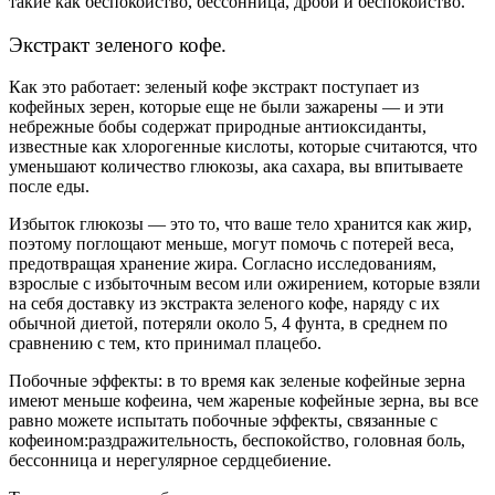
такие как беспокойство, бессонница, дроби и беспокойство.
Экстракт зеленого кофе.
Как это работает: зеленый кофе экстракт поступает из
кофейных зерен, которые еще не были зажарены — и эти
небрежные бобы содержат природные антиоксиданты,
известные как хлорогенные кислоты, которые считаются, что
уменьшают количество глюкозы, ака сахара, вы впитываете
после еды.
Избыток глюкозы — это то, что ваше тело хранится как жир,
поэтому поглощают меньше, могут помочь с потерей веса,
предотвращая хранение жира. Согласно исследованиям,
взрослые с избыточным весом или ожирением, которые взяли
на себя доставку из экстракта зеленого кофе, наряду с их
обычной диетой, потеряли около 5, 4 фунта, в среднем по
сравнению с тем, кто принимал плацебо.
Побочные эффекты: в то время как зеленые кофейные зерна
имеют меньше кофеина, чем жареные кофейные зерна, вы все
равно можете испытать побочные эффекты, связанные с
кофеином:раздражительность, беспокойство, головная боль,
бессонница и нерегулярное сердцебиение.