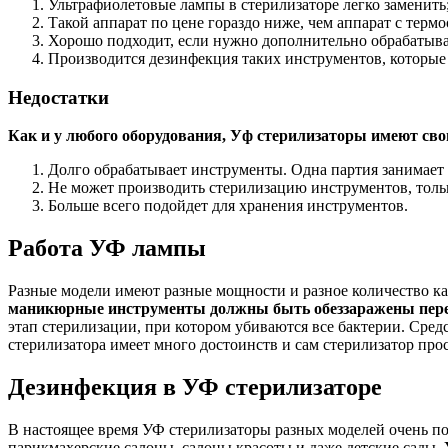
Ультрафиолетовые лампы в стерилизаторе легко заменить
Такой аппарат по цене гораздо ниже, чем аппарат с термо
Хорошо подходит, если нужно дополнительно обрабатыв
Производится дезинфекция таких инструментов, которые н
Недостатки
Как и у любого оборудования, Уф стерилизаторы имеют сво
Долго обрабатывает инструменты. Одна партия занимает
Не может производить стерилизацию инструментов, толь
Больше всего подойдет для хранения инструментов.
Работа УФ лампы
Разные модели имеют разные мощности и разное количество ка
маникюрные инструменты должны быть обеззаражены перед
этап стерилизации, при котором убиваются все бактерии. Сре
стерилизатора имеет много достоинств и сам стерилизатор про
Дезинфекция в УФ стерилизаторе
В настоящее время УФ стерилизаторы разных моделей очень по
парикмахерские салоны, салоны красоты и даже детские сады.