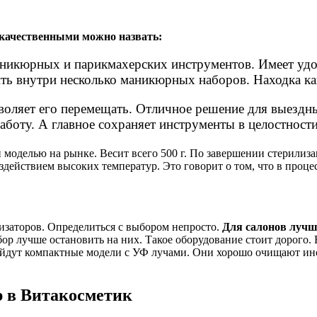
качественными можно назвать:
никюрных и парикмахерских инструментов. Имеет удоб
ть внутри несколько маникюрных наборов. Находка как
воляет его перемещать. Отличное решение для выездных
аботу. А главное сохраняет инструменты в целостности
й моделью на рынке. Весит всего 500 г. По завершении стерилиз
воздействием высоких температур. Это говорит о том, что в про
изаторов. Определиться с выбором непросто.
Для салонов лучш
ор лучше остановить на них. Такое оборудование стоит дорого. 
ойдут компактные модели с УФ лучами. Они хорошо очищают инс
р в Витакосметик