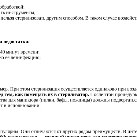
;
обработкой;
ать инструменты;
ельзя стерилизовать другим способом. В таком случае воздейст
и недостатки:
 40 минут времени;
ко ее дезинфекцию;
мер. При этом стерилизация осуществляется одинаково при воз
 тем, как помещать их в стерилизатор.
После этой процедуры
дства для маникюра (пилки, бафы, ножницы) должны подвергать
ст в использовании.
пулярны. Они отличаются от других рядом преимуществ. В интер
УФ стерилизатор
—
главный инструмент для мастеров ногтев