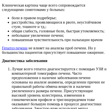
Клиническая картина чаще всего сопровождается
следующими симптомами у больных:
боли в правом подреберье;
расстройства, проявляющиеся в рвоте, неустойчивом
стуле, тошноте и тд.;
общая слабость, головные боли, быстрая утомляемость;
небольшое увеличение печени;
повышенная чувствительность при пальпации врачом
Гепатоз печени
не влияет на анализы проб печени. Но у
большинства пациентов присутствует повышение ожирение.
Диагностика заболевания
Лучше всего гепатоз диагностируется с помощью УЗИ и
компьютерной томографии печени. Часто
предположения о наличии заболевания печени
основаны на анализе анамнеза, определении причин не
правильной работы обмена веществ и наличии
увеличенного размера печени. Присутствующие
высокий уровень холестерина, изменения в
гликемическом профиле и триглицеридемия тоже
оказывают большую помощь в процессе диагностики
заболевания. Зачастую врач использует метод