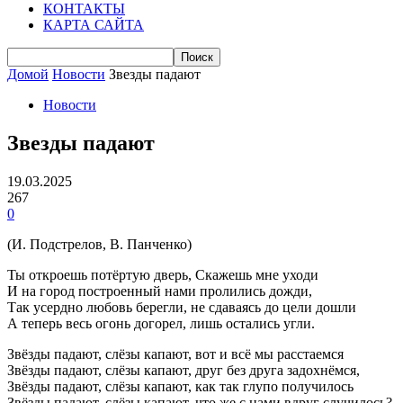
КОНТАКТЫ
КАРТА САЙТА
Домой
Новости
Звезды падают
Новости
Звезды падают
19.03.2025
267
0
(И. Подстрелов, В. Панченко)
Ты откроешь потёртую дверь, Скажешь мне уходи
И на город построенный нами пролились дожди,
Так усердно любовь берегли, не сдаваясь до цели дошли
А теперь весь огонь догорел, лишь остались угли.
Звёзды падают, слёзы капают, вот и всё мы расстаемся
Звёзды падают, слёзы капают, друг без друга задохнёмся,
Звёзды падают, слёзы капают, как так глупо получилось
Звёзды падают, слёзы капают, что же с нами вдруг случилось?