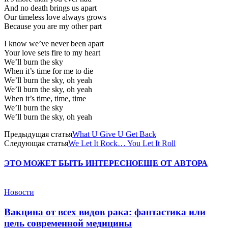
And no death brings us apart
Our timeless love always grows
Because you are my other part
I know we’ve never been apart
Your love sets fire to my heart
We’ll burn the sky
When it’s time for me to die
We’ll burn the sky, oh yeah
We’ll burn the sky, oh yeah
When it’s time, time, time
We’ll burn the sky
We’ll burn the sky, oh yeah
Предыдущая статья
What U Give U Get Back
Следующая статья
We Let It Rock… You Let It Roll
ЭТО МОЖЕТ БЫТЬ ИНТЕРЕСНО
ЕЩЕ ОТ АВТОРА
Новости
Вакцина от всех видов рака: фантастика или
цель современной медицины