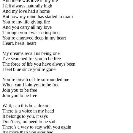
And there was love in my life
I felt always naturally high
And my love had a home
But now my mind has started to roam
You’re my life giving fire
And you carry all my love
Through you I was so inspired
You’re engraved deep in my heart
Heart, heart, heart
My dreams recall us being one
I’ve searched for you to be free
The force of life you have always been
I feel blue since you’re gone
You’re breath of life surrounded me
When can I join you to be free
Join you to be free
Join you to be free
Wait, can this be a dream
There is a voice in my head
It belongs to you, it says
Don’t cry, no need to be sad
There’s a way to stay with you again
It’s more than you ever had