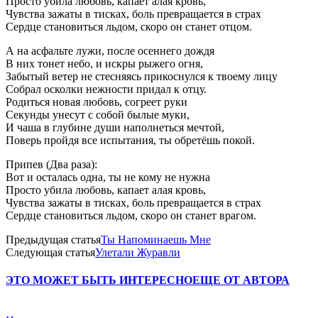
Просто убила любовь, капает алая кровь,
Чувства зажаты в тисках, боль превращается в страх
Сердце становиться льдом, скоро он станет отцом.
А на асфальте лужи, после осеннего дождя
В них тонет небо, и искры рыжего огня,
Забытый ветер не стесняясь прикоснулся к твоему лицу
Собрал осколки нежности придал к отцу.
Родиться новая любовь, согреет руки
Секунды унесут с собой былые муки,
И чаша в глубине души наполнеться мечтой,
Поверь пройдя все испытания, ты обретёшь покой.
Припев (Два раза):
Вот и осталась одна, ты не кому не нужна
Просто убила любовь, капает алая кровь,
Чувства зажаты в тисках, боль превращается в страх
Сердце становиться льдом, скоро он станет врагом.
Предыдущая статья
Ты Напоминаешь Мне
Следующая статья
Улетали Журавли
ЭТО МОЖЕТ БЫТЬ ИНТЕРЕСНО
ЕЩЕ ОТ АВТОРА