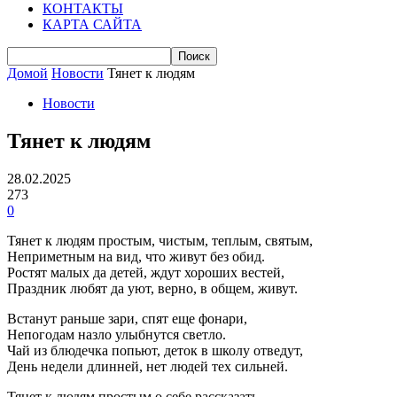
КОНТАКТЫ
КАРТА САЙТА
Домой
Новости
Тянет к людям
Новости
Тянет к людям
28.02.2025
273
0
Тянет к людям простым, чистым, теплым, святым,
Неприметным на вид, что живут без обид.
Ростят малых да детей, ждут хороших вестей,
Праздник любят да уют, верно, в общем, живут.
Встанут раньше зари, спят еще фонари,
Непогодам назло улыбнутся светло.
Чай из блюдечка попьют, деток в школу отведут,
День недели длинней, нет людей тех сильней.
Тянет к людям простым о себе рассказать,