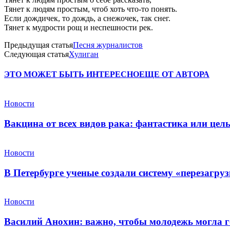
Тянет к людям простым, чтоб хоть что-то понять.
Если дождичек, то дождь, а снежочек, так снег.
Тянет к мудрости рощ и неспешности рек.
Предыдущая статья
Песня журналистов
Следующая статья
Хулиган
ЭТО МОЖЕТ БЫТЬ ИНТЕРЕСНО
ЕЩЕ ОТ АВТОРА
Новости
Вакцина от всех видов рака: фантастика или це
Новости
В Петербурге ученые создали систему «перезагру
Новости
Василий Анохин: важно, чтобы молодежь могла г