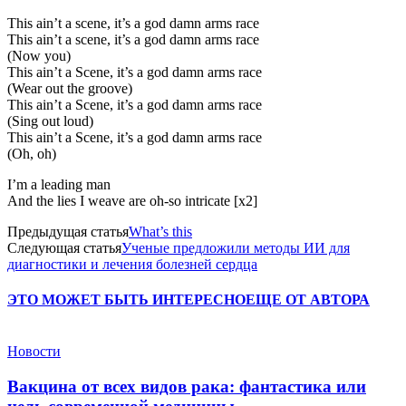
This ain’t a scene, it’s a god damn arms race
This ain’t a scene, it’s a god damn arms race
(Now you)
This ain’t a Scene, it’s a god damn arms race
(Wear out the groove)
This ain’t a Scene, it’s a god damn arms race
(Sing out loud)
This ain’t a Scene, it’s a god damn arms race
(Oh, oh)
I’m a leading man
And the lies I weave are oh-so intricate [x2]
Предыдущая статья
What’s this
Следующая статья
Ученые предложили методы ИИ для
диагностики и лечения болезней сердца
ЭТО МОЖЕТ БЫТЬ ИНТЕРЕСНО
ЕЩЕ ОТ АВТОРА
Новости
Вакцина от всех видов рака: фантастика или