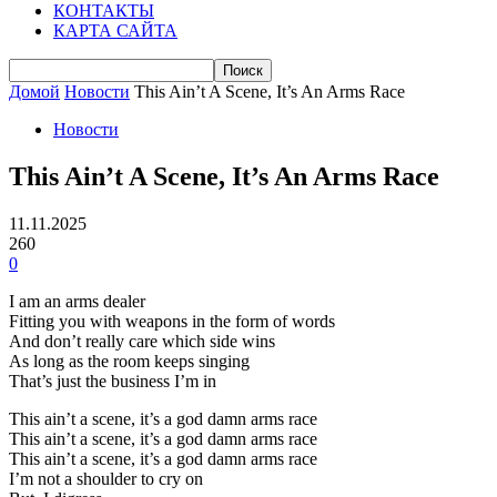
КОНТАКТЫ
КАРТА САЙТА
Домой
Новости
This Ain’t A Scene, It’s An Arms Race
Новости
This Ain’t A Scene, It’s An Arms Race
11.11.2025
260
0
I am an arms dealer
Fitting you with weapons in the form of words
And don’t really care which side wins
As long as the room keeps singing
That’s just the business I’m in
This ain’t a scene, it’s a god damn arms race
This ain’t a scene, it’s a god damn arms race
This ain’t a scene, it’s a god damn arms race
I’m not a shoulder to cry on