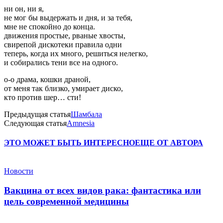
ни он, ни я,
не мог бы выдержать и дня, и за тебя,
мне не спокойно до конца.
движения простые, рваные хвосты,
свирепой дискотеки правила одни
теперь, когда их много, решиться нелегко,
и собирались тени все на одного.
о-о драма, кошки драной,
от меня так близко, умирает диско,
кто против шер… сти!
Предыдущая статья
Шамбала
Следующая статья
Amnesia
ЭТО МОЖЕТ БЫТЬ ИНТЕРЕСНО
ЕЩЕ ОТ АВТОРА
Новости
Вакцина от всех видов рака: фантастика или
цель современной медицины