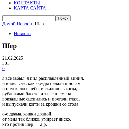
КОНТАКТЫ
КАРТА САЙТА
Домой
Новости
Шер
Новости
Шер
21.02.2025
301
0
я все забыл, я пил расплавленный винил,
и видел сам, как звезды падали к ногам.
и опускалось небо, и скалилось когда,
рубашками блестели злые племена
вокзальные сцепились и прятали глаза,
и выпускали когти за крошки со стола.
о-о драма, кошки драной,
от меня так близко, умирает диско,
кто против шер — 2 р.