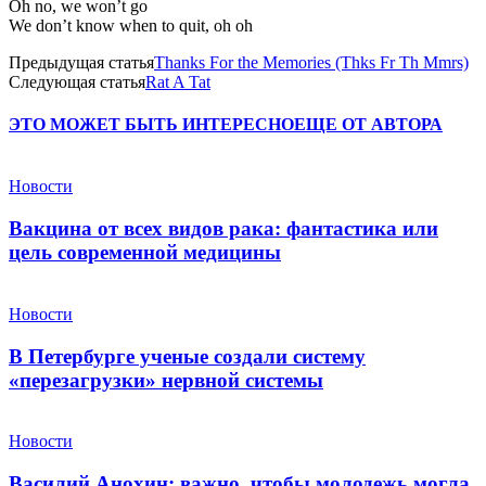
Oh no, we won’t go
We don’t know when to quit, oh oh
Предыдущая статья
Thanks For the Memories (Thks Fr Th Mmrs)
Следующая статья
Rat A Tat
ЭТО МОЖЕТ БЫТЬ ИНТЕРЕСНО
ЕЩЕ ОТ АВТОРА
Новости
Вакцина от всех видов рака: фантастика или
цель современной медицины
Новости
В Петербурге ученые создали систему
«перезагрузки» нервной системы
Новости
Василий Анохин: важно, чтобы молодежь могла