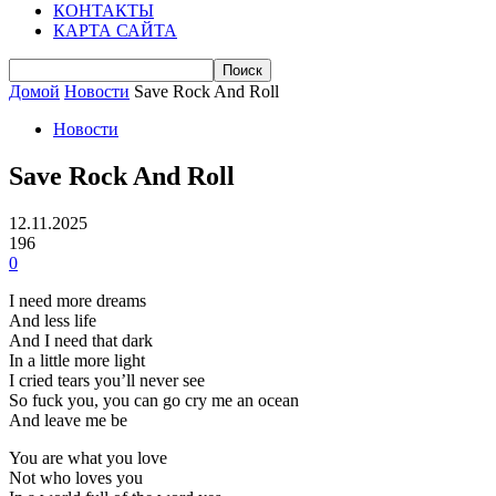
КОНТАКТЫ
КАРТА САЙТА
Домой
Новости
Save Rock And Roll
Новости
Save Rock And Roll
12.11.2025
196
0
I need more dreams
And less life
And I need that dark
In a little more light
I cried tears you’ll never see
So fuck you, you can go cry me an ocean
And leave me be
You are what you love
Not who loves you