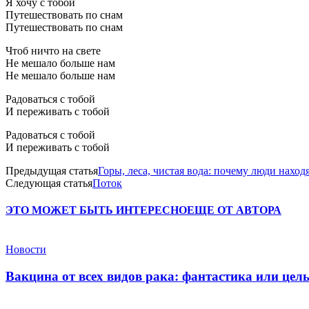
Я хочу с тобой
Путешествовать по снам
Путешествовать по снам
Чтоб ничто на свете
Не мешало больше нам
Не мешало больше нам
Радоваться с тобой
И переживать с тобой
Радоваться с тобой
И переживать с тобой
Предыдущая статья
Горы, леса, чистая вода: почему люди находя
Следующая статья
Поток
ЭТО МОЖЕТ БЫТЬ ИНТЕРЕСНО
ЕЩЕ ОТ АВТОРА
Новости
Вакцина от всех видов рака: фантастика или це