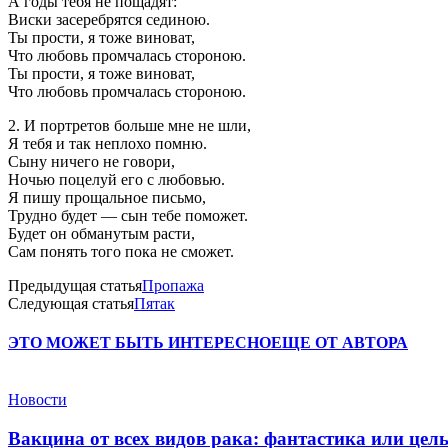
А годы тебя не пощадят:
Виски засеребрятся сединою.
Ты прости, я тоже виноват,
Что любовь промчалась стороною.
Ты прости, я тоже виноват,
Что любовь промчалась стороною.
2. И портретов больше мне не шли,
Я тебя и так неплохо помню.
Сыну ничего не говори,
Ночью поцелуй его с любовью.
Я пишу прощальное письмо,
Трудно будет — сын тебе поможет.
Будет он обманутым расти,
Сам понять того пока не сможет.
Предыдущая статья
Пропажа
Следующая статья
Пятак
ЭТО МОЖЕТ БЫТЬ ИНТЕРЕСНО
ЕЩЕ ОТ АВТОРА
Новости
Вакцина от всех видов рака: фантастика или це