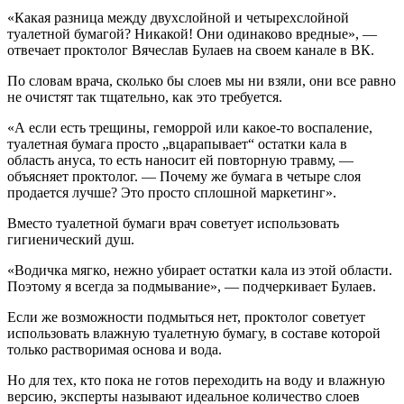
«Какая разница между двухслойной и четырехслойной
туалетной бумагой? Никакой! Они одинаково вредные», —
отвечает проктолог Вячеслав Булаев на своем канале в ВК.
По словам врача, сколько бы слоев мы ни взяли, они все равно
не очистят так тщательно, как это требуется.
«А если есть трещины, геморрой или какое-то воспаление,
туалетная бумага просто „вцарапывает“ остатки кала в
область ануса, то есть наносит ей повторную травму, —
объясняет проктолог. — Почему же бумага в четыре слоя
продается лучше? Это просто сплошной маркетинг».
Вместо туалетной бумаги врач советует использовать
гигиенический душ.
«Водичка мягко, нежно убирает остатки кала из этой области.
Поэтому я всегда за подмывание», — подчеркивает Булаев.
Если же возможности подмыться нет, проктолог советует
использовать влажную туалетную бумагу, в составе которой
только растворимая основа и вода.
Но для тех, кто пока не готов переходить на воду и влажную
версию, эксперты называют идеальное количество слоев