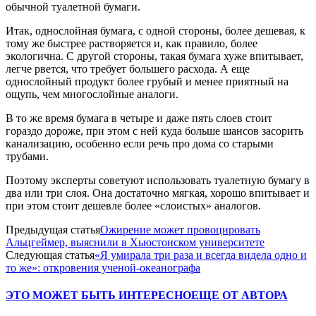
обычной туалетной бумаги.
Итак, однослойная бумага, с одной стороны, более дешевая, к
тому же быстрее растворяется и, как правило, более
экологична. С другой стороны, такая бумага хуже впитывает,
легче рвется, что требует большего расхода. А еще
однослойный продукт более грубый и менее приятный на
ощупь, чем многослойные аналоги.
В то же время бумага в четыре и даже пять слоев стоит
гораздо дороже, при этом с ней куда больше шансов засорить
канализацию, особенно если речь про дома со старыми
трубами.
Поэтому эксперты советуют использовать туалетную бумагу в
два или три слоя. Она достаточно мягкая, хорошо впитывает и
при этом стоит дешевле более «слоистых» аналогов.
Предыдущая статья
Ожирение может провоцировать
Альцгеймер, выяснили в Хьюстонском университете
Следующая статья
«Я умирала три раза и всегда видела одно и
то же»: откровения ученой-океанографа
ЭТО МОЖЕТ БЫТЬ ИНТЕРЕСНО
ЕЩЕ ОТ АВТОРА