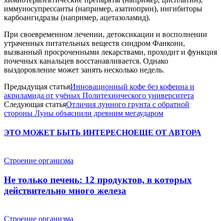
иммуносупрессанты (например, азатиоприн), ингибиторы
карбоангидразы (например, ацетазоламид).
При своевременном лечении, детоксикации и восполнении
утраченных питательных веществ синдром Фанкони,
вызванный просроченными лекарствами, проходит и функция
почечных канальцев восстанавливается. Однако
выздоровление может занять несколько недель.
Предыдущая статья
Инновационный кофе без кофеина и
акриламида от учёных Политехнического университета
Следующая статья
Отличия лунного грунта с обратной
стороны Луны объяснили древним мегаударом
ЭТО МОЖЕТ БЫТЬ ИНТЕРЕСНО
ЕЩЕ ОТ АВТОРА
Строение организма
Не только печень: 12 продуктов, в которых
действительно много железа
Строение организма