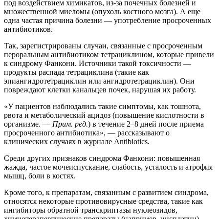
под воздействием химикатов, из-за почечных болезней и
множественной миеломы (опухоль костного мозга). А еще
одна частая причина болезни — употребление просроченных
антибиотиков.
Так, зарегистрированы случаи, связанные с просроченным
пероральным антибиотиком тетрациклином, которые привели
к синдрому Фанкони. Источники такой токсичности —
продукты распада тетрациклина (такие как
эпиангидротетрациклин или ангидротетрациклин). Они
повреждают клетки канальцев почек, нарушая их работу.
«У пациентов наблюдались такие симптомы, как тошнота,
рвота и метаболический ацидоз (повышение кислотности в
организме. —
Прим. ред.
) в течение 2–8 дней после приема
просроченного антибиотика», — рассказывают о
клинических случаях в журнале Antibiotics.
Среди других признаков синдрома Фанкони: повышенная
жажда, частое мочеиспускание, слабость, усталость и атрофия
мышц, боли в костях.
Кроме того, к препаратам, связанным с развитием синдрома,
относятся некоторые противовирусные средства, такие как
ингибиторы обратной транскриптазы нуклеозидов,
химиотерапевтические препараты (например, цисплатин),