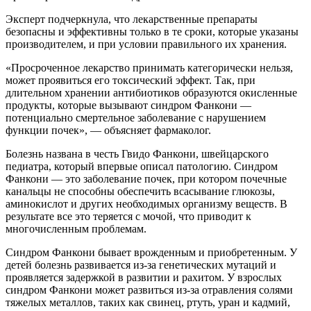
Эксперт подчеркнула, что лекарственные препараты
безопасны и эффективны только в те сроки, которые указаны
производителем, и при условии правильного их хранения.
«Просроченное лекарство принимать категорически нельзя,
может проявиться его токсический эффект. Так, при
длительном хранении антибиотиков образуются окисленные
продукты, которые вызывают синдром Фанкони —
потенциально смертельное заболевание с нарушением
функции почек», — объясняет фармаколог.
Болезнь названа в честь Гвидо Фанкони, швейцарского
педиатра, который впервые описал патологию. Синдром
Фанкони — это заболевание почек, при котором почечные
канальцы не способны обеспечить всасывание глюкозы,
аминокислот и других необходимых организму веществ. В
результате все это теряется с мочой, что приводит к
многочисленным проблемам.
Синдром Фанкони бывает врожденным и приобретенным. У
детей болезнь развивается из-за генетических мутаций и
проявляется задержкой в развитии и рахитом. У взрослых
синдром Фанкони может развиться из-за отравления солями
тяжелых металлов, таких как свинец, ртуть, уран и кадмий,