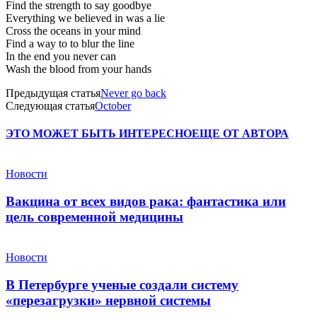
Find the strength to say goodbye
Everything we believed in was a lie
Cross the oceans in your mind
Find a way to to blur the line
In the end you never can
Wash the blood from your hands
Предыдущая статья
Never go back
Следующая статья
October
ЭТО МОЖЕТ БЫТЬ ИНТЕРЕСНО
ЕЩЕ ОТ АВТОРА
Новости
Вакцина от всех видов рака: фантастика или
цель современной медицины
Новости
В Петербурге ученые создали систему
«перезагрузки» нервной системы