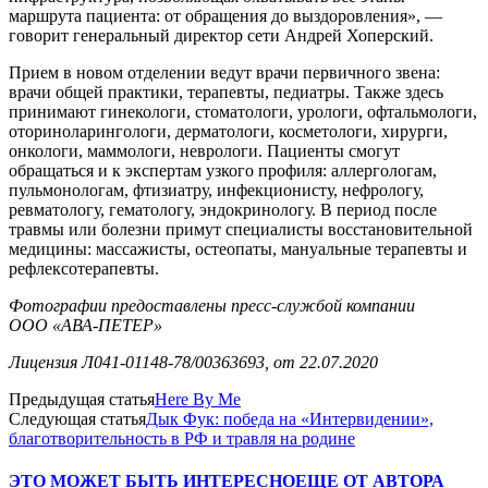
маршрута пациента: от обращения до выздоровления», —
говорит генеральный директор сети Андрей Хоперский.
Прием в новом отделении ведут
врачи первичного звена:
врачи общей практики, терапевты, педиатры.
Также здесь
принимают
гинекологи, стоматологи, урологи, офтальмологи,
оториноларингологи, дерматологи, косметологи, хирурги,
онкологи, маммологи, неврологи. Пациенты смогут
обращаться и к
экспертам узкого профиля: аллергологам,
пульмонологам, фтизиатру, инфекционисту, нефрологу,
ревматологу, гематологу, эндокринологу. В период после
травмы или болезни примут специалисты восстановительной
медицины: массажисты, остеопаты, мануальные терапевты и
рефлексотерапевты.
Фотографии предоставлены пресс-службой компании
ООО «АВА-ПЕТЕР»
Лицензия Л041-01148-78/00363693, от 22.07.2020
Предыдущая статья
Here By Me
Следующая статья
Дык Фук: победа на «Интервидении»,
благотворительность в РФ и травля на родине
ЭТО МОЖЕТ БЫТЬ ИНТЕРЕСНО
ЕЩЕ ОТ АВТОРА