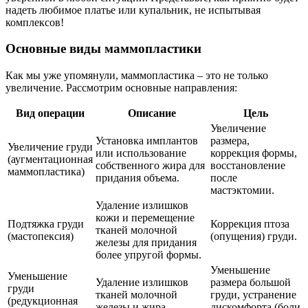
надеть любимое платье или купальник, не испытывая
комплексов!
Основные виды маммопластики
Как мы уже упомянули, маммопластика – это не только
увеличение. Рассмотрим основные направления:
Вид операции
Описание
Цель
Увеличение
Установка имплантов
размера,
Увеличение груди
или использование
коррекция формы,
(аугментационная
собственного жира для
восстановление
маммопластика)
придания объема.
после
мастэктомии.
Удаление излишков
кожи и перемещение
Подтяжка груди
Коррекция птоза
тканей молочной
(мастопексия)
(опущения) груди.
железы для придания
более упругой формы.
Уменьшение
Уменьшение
Удаление излишков
размера большой
груди
тканей молочной
груди, устранение
(редукционная
железы и жира.
дискомфорта (боли