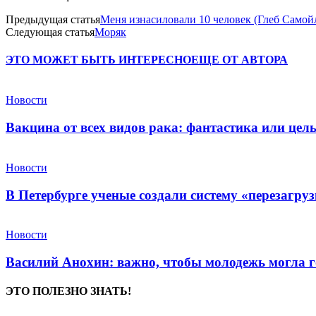
Предыдущая статья
Меня изнасиловали 10 человек (Глеб Самой
Следующая статья
Моряк
ЭТО МОЖЕТ БЫТЬ ИНТЕРЕСНО
ЕЩЕ ОТ АВТОРА
Новости
Вакцина от всех видов рака: фантастика или це
Новости
В Петербурге ученые создали систему «перезагру
Новости
Василий Анохин: важно, чтобы молодежь могла г
ЭТО ПОЛЕЗНО ЗНАТЬ!