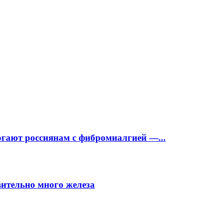
огают россиянам с фибромиалгией —...
вительно много железа