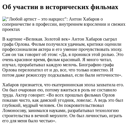
Об участии в исторических фильмах
В картине «Великая. Золотой век» Антон Хабаров сыграл
графа Орлова. Фильм получился удачным, критики оценили
профессионализм актера и его умение прочувствовать эпоху.
Сам он так говорит об этом: «Да, я проникся этой ролью. Это
очень красивое время, фильм красивый. Я много читал,
изучал, прорабатывал каждую мелочь. Биографию графа
Орлова перелопатил от и до, все, что только известно. И
потом даже режиссеру подсказывал, если были неточности».
Хабаров признается, что екатерининская эпоха захватила его.
Он был очарован ею, потому вжиться в роль не составило
труда. Актер говорит: «Во всех прошлых фильмах Орлов
показан чисто, как дамский угодник, ловелас. А ведь это был
глубокий, мудрый человек. Он покровительствовал
Ломоносову, занимался науками, разрабатывал технологию
строительства в вечной мерзлоте. Он был личностью, играть
его для меня было честью».