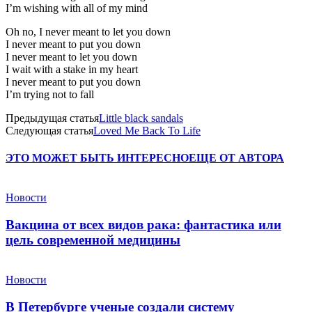
I’m wishing with all of my mind
Oh no, I never meant to let you down
I never meant to put you down
I never meant to let you down
I wait with a stake in my heart
I never meant to put you down
I’m trying not to fall
Предыдущая статья
Little black sandals
Следующая статья
Loved Me Back To Life
ЭТО МОЖЕТ БЫТЬ ИНТЕРЕСНО
ЕЩЕ ОТ АВТОРА
Новости
Вакцина от всех видов рака: фантастика или
цель современной медицины
Новости
В Петербурге ученые создали систему