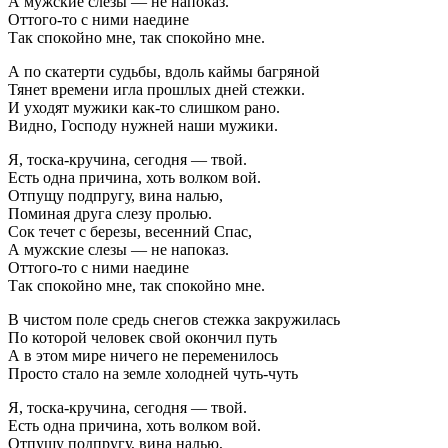
А мужские слезы — не напоказ.
Оттого-то с ними наедине
Так спокойно мне, так спокойно мне.
А по скатерти судьбы, вдоль каймы багряной
Тянет времени игла прошлых дней стежки.
И уходят мужики как-то слишком рано.
Видно, Господу нужней наши мужики.
Я, тоска-кручина, сегодня — твой.
Есть одна причина, хоть волком вой.
Отпущу подпругу, вина налью,
Поминая друга слезу пролью.
Сок течет с березы, весенний Спас,
А мужские слезы — не напоказ.
Оттого-то с ними наедине
Так спокойно мне, так спокойно мне.
В чистом поле средь снегов стежка закружилась
По которой человек свой окончил путь
А в этом мире ничего не переменилось
Просто стало на земле холодней чуть-чуть
Я, тоска-кручина, сегодня — твой.
Есть одна причина, хоть волком вой.
Отпущу подпругу, вина налью,