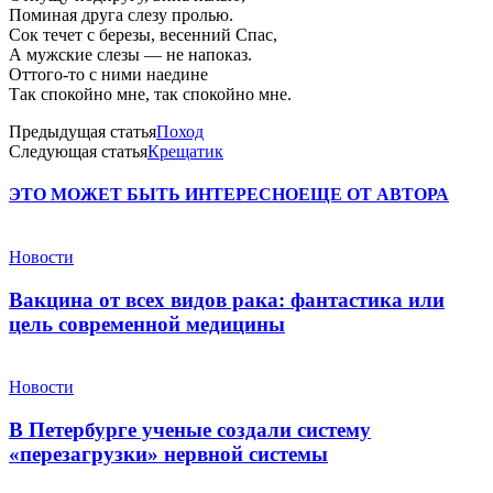
Поминая друга слезу пролью.
Сок течет с березы, весенний Спас,
А мужские слезы — не напоказ.
Оттого-то с ними наедине
Так спокойно мне, так спокойно мне.
Предыдущая статья
Поход
Следующая статья
Крещатик
ЭТО МОЖЕТ БЫТЬ ИНТЕРЕСНО
ЕЩЕ ОТ АВТОРА
Новости
Вакцина от всех видов рака: фантастика или
цель современной медицины
Новости
В Петербурге ученые создали систему
«перезагрузки» нервной системы