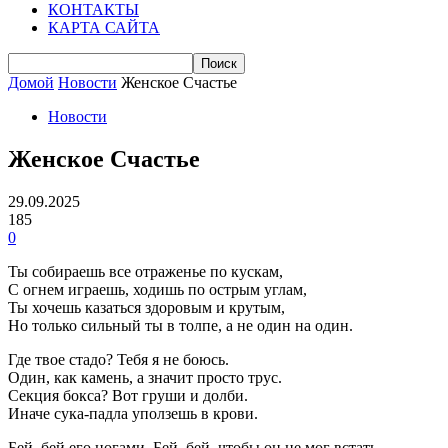
КОНТАКТЫ
КАРТА САЙТА
Домой
Новости
Женское Счастье
Новости
Женское Счастье
29.09.2025
185
0
Ты собираешь все отраженье по кускам,
С огнем играешь, ходишь по острым углам,
Ты хочешь казаться здоровым и крутым,
Но только сильный ты в толпе, а не один на один.
Где твое стадо? Тебя я не боюсь.
Один, как камень, а значит просто трус.
Секция бокса? Вот груши и долби.
Иначе сука-падла уползешь в крови.
Бей, бей его ногами. Бей, бей, чтобы он не мог встать.