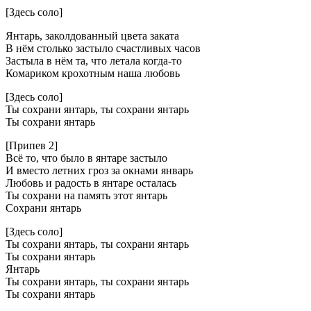
[Здесь соло]
Янтарь, заколдованный цвета заката
В нём столько застыло счастливых часов
Застыла в нём та, что летала когда-то
Комариком крохотным наша любовь
[Здесь соло]
Ты сохрани янтарь, ты сохрани янтарь
Ты сохрани янтарь
[Припев 2]
Всё то, что было в янтаре застыло
И вместо летних гроз за окнами январь
Любовь и радость в янтаре осталась
Ты сохрани на память этот янтарь
Сохрани янтарь
[Здесь соло]
Ты сохрани янтарь, ты сохрани янтарь
Ты сохрани янтарь
Янтарь
Ты сохрани янтарь, ты сохрани янтарь
Ты сохрани янтарь