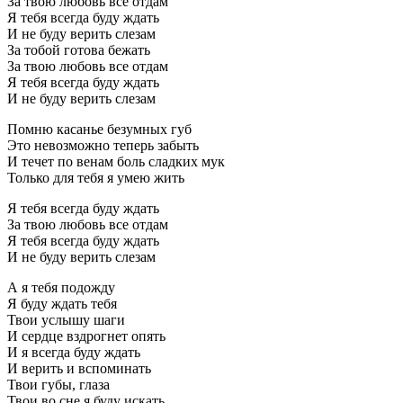
За твою любовь все отдам
Я тебя всегда буду ждать
И не буду верить слезам
За тобой готова бежать
За твою любовь все отдам
Я тебя всегда буду ждать
И не буду верить слезам
Помню касанье безумных губ
Это невозможно теперь забыть
И течет по венам боль сладких мук
Только для тебя я умею жить
Я тебя всегда буду ждать
За твою любовь все отдам
Я тебя всегда буду ждать
И не буду верить слезам
А я тебя подожду
Я буду ждать тебя
Твои услышу шаги
И сердце вздрогнет опять
И я всегда буду ждать
И верить и вспоминать
Твои губы, глаза
Твои во сне я буду искать