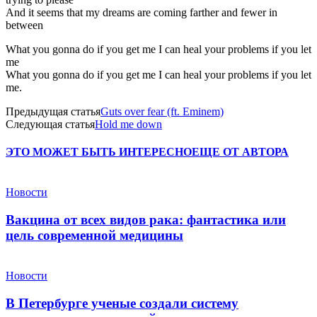
And it seems that my dreams are coming farther and fewer in
between
What you gonna do if you get me I can heal your problems if you let
me
What you gonna do if you get me I can heal your problems if you let
me.
Предыдущая статья
Guts over fear (ft. Eminem)
Следующая статья
Hold me down
ЭТО МОЖЕТ БЫТЬ ИНТЕРЕСНО
ЕЩЕ ОТ АВТОРА
Новости
Вакцина от всех видов рака: фантастика или
цель современной медицины
Новости
В Петербурге ученые создали систему