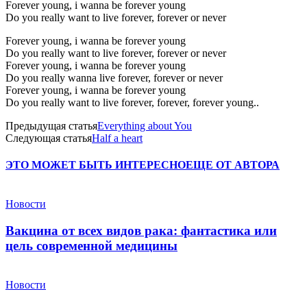
Forever young, i wanna be forever young
Do you really want to live forever, forever or never
Forever young, i wanna be forever young
Do you really want to live forever, forever or never
Forever young, i wanna be forever young
Do you really wanna live forever, forever or never
Forever young, i wanna be forever young
Do you really want to live forever, forever, forever young..
Предыдущая статья
Everything about You
Следующая статья
Half a heart
ЭТО МОЖЕТ БЫТЬ ИНТЕРЕСНО
ЕЩЕ ОТ АВТОРА
Новости
Вакцина от всех видов рака: фантастика или
цель современной медицины
Новости