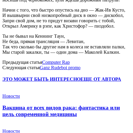
Начни с того, что быстро опустись на дно — Жак-Ив Кусто,
И вышвырни свой низкопробный диск в окно — дискобол,
Запри свой дом, не то придут визави говорить с тобой,
Открыл Америку в рэпе, как Христофор? — пиздобол.
Ты не бывал на Кеннинг Таун,
Не беда, прямая трансляция — Левитан,
Так что сколько бы другие нам в колеса не вставляли палки,
Мы старой закалки, ты — один дома — Маколей Калкин.
Предыдущая статья
Computer Rap
Следующая статья
Ganz Rudeboi promo
ЭТО МОЖЕТ БЫТЬ ИНТЕРЕСНО
ЕЩЕ ОТ АВТОРА
Новости
Вакцина от всех видов рака: фантастика или
цель современной медицины
Новости