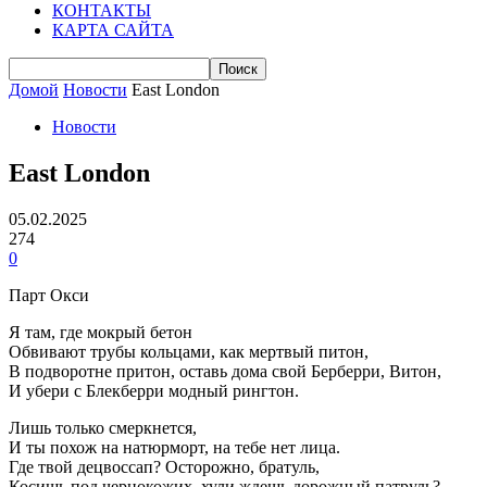
КОНТАКТЫ
КАРТА САЙТА
Домой
Новости
East London
Новости
East London
05.02.2025
274
0
Парт Окси
Я там, где мокрый бетон
Обвивают трубы кольцами, как мертвый питон,
В подворотне притон, оставь дома свой Берберри, Витон,
И убери с Блекберри модный рингтон.
Лишь только смеркнется,
И ты похож на натюрморт, на тебе нет лица.
Где твой децвоссап? Осторожно, братуль,
Косишь под чернокожих, хули ждешь дорожный патруль?