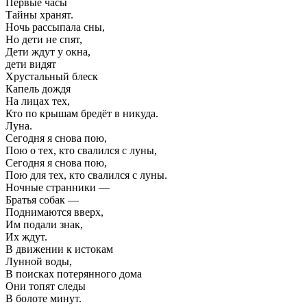
Первые часы
Тайны хранят.
Ночь рассыпала сны,
Но дети не спят,
Дети ждут у окна,
дети видят
Хрустальный блеск
Капель дождя
На лицах тех,
Кто по крышам бредёт в никуда.
Луна.
Сегодня я снова пою,
Пою о тех, кто свалился с луны,
Сегодня я снова пою,
Пою для тех, кто свалился с луны.
Ночные странники —
Братья собак —
Поднимаются вверх,
Им подали знак,
Их ждут.
В движении к истокам
Лунной воды,
В поисках потерянного дома
Они топят следы
В болоте минут.