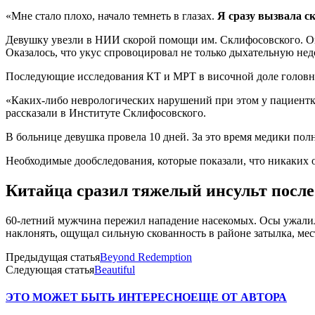
«Мне стало плохо, начало темнеть в глазах.
Я сразу вызвала с
Девушку увезли в НИИ скорой помощи им. Склифосовского. Она
Оказалось, что укус спровоцировал не только дыхательную нед
Последующие исследования КТ и МРТ в височной доле головн
«Каких-либо неврологических нарушений при этом у пациентк
рассказали в Институте Склифосовского.
В больнице девушка провела 10 дней. За это время медики полн
Необходимые дообследования, которые показали, что никаких 
Китайца сразил тяжелый инсульт после
60-летний мужчина пережил нападение насекомых. Осы ужалили 
наклонять, ощущал сильную скованность в районе затылка, мест
Предыдущая статья
Beyond Redemption
Следующая статья
Beautiful
ЭТО МОЖЕТ БЫТЬ ИНТЕРЕСНО
ЕЩЕ ОТ АВТОРА