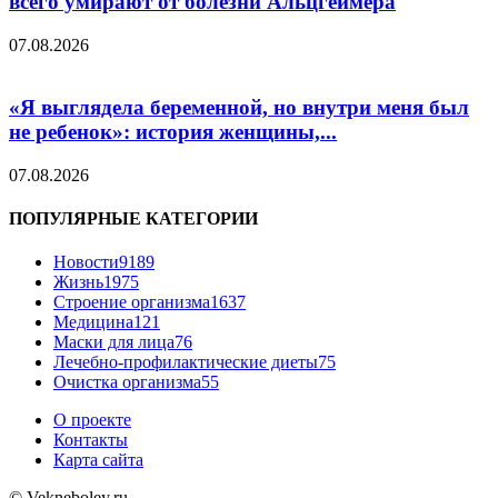
всего умирают от болезни Альцгеймера
07.08.2026
«Я выглядела беременной, но внутри меня был
не ребенок»: история женщины,...
07.08.2026
ПОПУЛЯРНЫЕ КАТЕГОРИИ
Новости
9189
Жизнь
1975
Строение организма
1637
Медицина
121
Маски для лица
76
Лечебно-профилактические диеты
75
Очистка организма
55
О проекте
Контакты
Карта сайта
© Vekneboley.ru