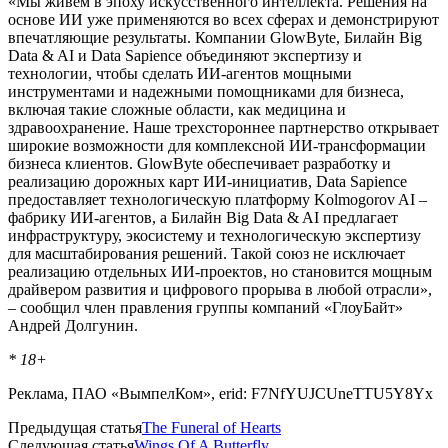
«Мы живем в эпоху искусственного интеллекта. Решения на
основе ИИ уже применяются во всех сферах и демонстрируют
впечатляющие результаты. Компании GlowByte, Билайн Big
Data & AI и Data Sapience объединяют экспертизу и
технологии, чтобы сделать ИИ-агентов мощными
инструментами и надежными помощниками для бизнеса,
включая такие сложные области, как медицина и
здравоохранение. Наше трехстороннее партнерство открывает
широкие возможности для комплексной ИИ-трансформации
бизнеса клиентов. GlowByte обеспечивает разработку и
реализацию дорожных карт ИИ-инициатив, Data Sapience
предоставляет технологическую платформу Kolmogorov AI –
фабрику ИИ-агентов, а Билайн Big Data & AI предлагает
инфраструктуру, экосистему и технологическую экспертизу
для масштабирования решений. Такой союз не исключает
реализацию отдельных ИИ-проектов, но становится мощным
драйвером развития и цифрового прорыва в любой отрасли»,
– сообщил член правления группы компаний «ГлоуБайт»
Андрей Долгунин.
* 18+
Реклама, ПАО «ВымпелКом», erid: F7NfYUJCUneTTU5Y8Yx
Предыдущая статья
The Funeral of Hearts
Следующая статья
Wings Of A Butterfly