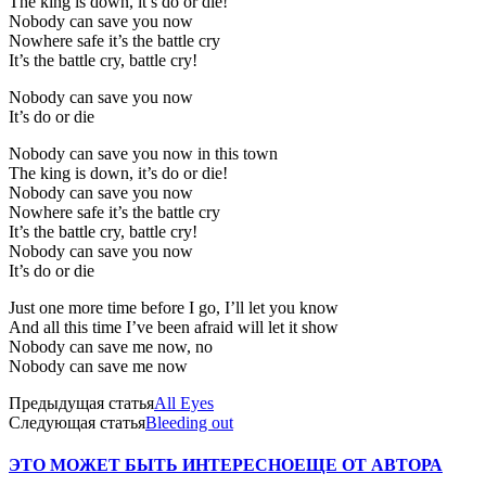
The king is down, it’s do or die!
Nobody can save you now
Nowhere safe it’s the battle cry
It’s the battle cry, battle cry!
Nobody can save you now
It’s do or die
Nobody can save you now in this town
The king is down, it’s do or die!
Nobody can save you now
Nowhere safe it’s the battle cry
It’s the battle cry, battle cry!
Nobody can save you now
It’s do or die
Just one more time before I go, I’ll let you know
And all this time I’ve been afraid will let it show
Nobody can save me now, no
Nobody can save me now
Предыдущая статья
All Eyes
Следующая статья
Bleeding out
ЭТО МОЖЕТ БЫТЬ ИНТЕРЕСНО
ЕЩЕ ОТ АВТОРА