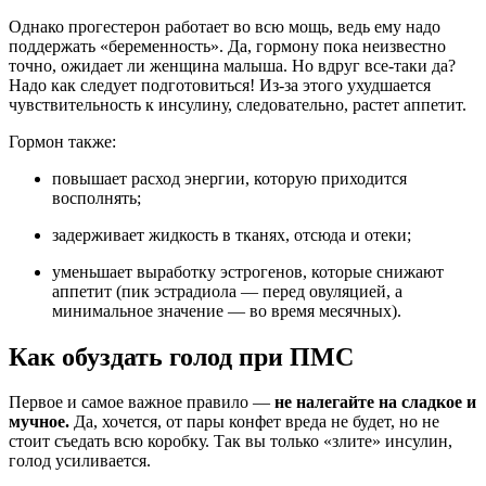
Однако прогестерон работает во всю мощь, ведь ему надо
поддержать «беременность». Да, гормону пока неизвестно
точно, ожидает ли женщина малыша. Но вдруг все-таки да?
Надо как следует подготовиться! Из-за этого ухудшается
чувствительность к инсулину, следовательно, растет аппетит.
Гормон также:
повышает расход энергии, которую приходится
восполнять;
задерживает жидкость в тканях, отсюда и отеки;
уменьшает выработку эстрогенов, которые снижают
аппетит (пик эстрадиола — перед овуляцией, а
минимальное значение — во время месячных).
Как обуздать голод при ПМС
Первое и самое важное правило —
не налегайте на сладкое и
мучное.
Да, хочется, от пары конфет вреда не будет, но не
стоит съедать всю коробку. Так вы только «злите» инсулин,
голод усиливается.