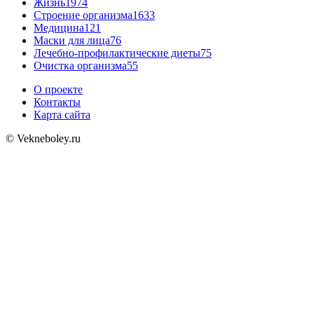
Жизнь
1974
Строение организма
1633
Медицина
121
Маски для лица
76
Лечебно-профилактические диеты
75
Очистка организма
55
О проекте
Контакты
Карта сайта
© Vekneboley.ru