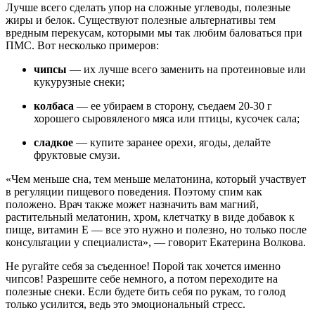
Лучше всего сделать упор на сложные углеводы, полезные
жиры и белок. Существуют полезные альтернативы тем
вредным перекусам, которыми мы так любим баловаться при
ПМС. Вот несколько примеров:
чипсы
— их лучше всего заменить на протеиновые или
кукурузные снеки;
колбаса
— ее убираем в сторону, съедаем 20-30 г
хорошего сыровяленого мяса или птицы, кусочек сала;
сладкое
— купите заранее орехи, ягоды, делайте
фруктовые смузи.
«Чем меньше сна, тем меньше мелатонина, который участвует
в регуляции пищевого поведения. Поэтому спим как
положено. Врач также может назначить вам магний,
растительный мелатонин, хром, клетчатку в виде добавок к
пище, витамин Е — все это нужно и полезно, но только после
консультации у специалиста», — говорит Екатерина Волкова.
Не ругайте себя за съеденное! Порой так хочется именно
чипсов! Разрешите себе немного, а потом переходите на
полезные снеки. Если будете бить себя по рукам, то голод
только усилится, ведь это эмоциональный стресс.