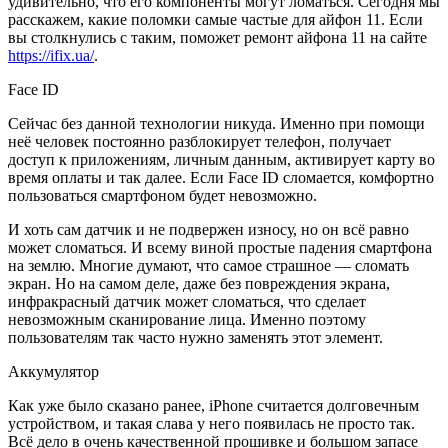
удивительно, что его компоненты могут ломаться.
Сегодня мы
расскажем, какие поломки самые частые для айфон 11. Если
вы столкнулись с таким, поможет ремонт айфона 11 на сайте
https://ifix.ua/
.
Face ID
Сейчас без данной технологии никуда. Именно при помощи
неё человек постоянно разблокирует телефон, получает
доступ к приложениям, личным данным, активирует карту во
время оплаты и так далее. Если Face ID сломается, комфортно
пользоваться смартфоном будет невозможно.
И хоть сам датчик и не подвержен износу, но он всё равно
может сломаться. И всему виной простые падения смартфона
на землю. Многие думают, что самое страшное — сломать
экран. Но на самом деле, даже без повреждения экрана,
инфракрасный датчик может сломаться, что сделает
невозможным сканирование лица. Именно поэтому
пользователям так часто нужно заменять этот элемент.
Аккумулятор
Как уже было сказано ранее, iPhone считается долговечным
устройством, и такая слава у него появилась не просто так.
Всё дело в очень качественной прошивке и большом запасе