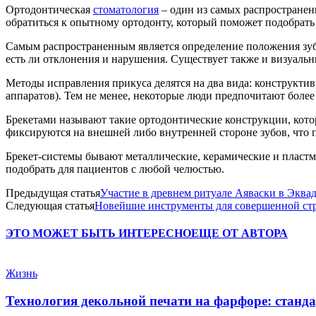
Ортодонтическая
стоматология
– один из самых распространен
обратиться к опытному ортодонту, который поможет подобрать
Самым распространенным является определение положения зубо
есть ли отклонения и нарушения. Существует также и визуаль
Методы исправления прикуса делятся на два вида: конструкти
аппаратов). Тем не менее, некоторые люди предпочитают боле
Брекетами называют такие ортодонтические конструкции, кот
фиксируются на внешней либо внутренней стороне зубов, что 
Брекет-системы бывают металлические, керамические и пластм
подобрать для пациентов с любой челюстью.
Предыдущая статья
Участие в древнем ритуале Аяваски в Эквад
Следующая статья
Новейшие инструменты для совершенной ст
ЭТО МОЖЕТ БЫТЬ ИНТЕРЕСНО
ЕЩЕ ОТ АВТОРА
Жизнь
Технология декольной печати на фарфоре: станда