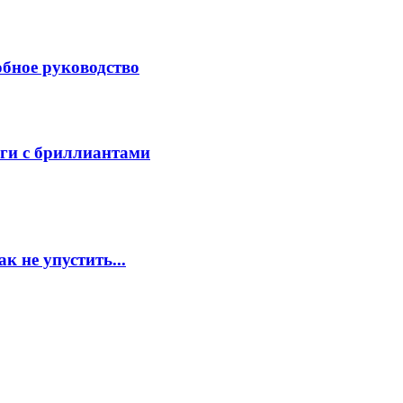
обное руководство
ьги с бриллиантами
к не упустить...