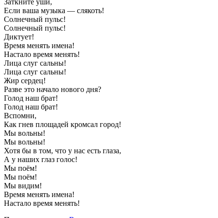
Заткните уши,
Если ваша музыка — слякоть!
Солнечный пульс!
Солнечный пульс!
Диктует!
Время менять имена!
Настало время менять!
Лица слуг сальны!
Лица слуг сальны!
Жир сердец!
Разве это начало нового дня?
Голод наш брат!
Голод наш брат!
Вспомни,
Как гнев площадей кромсал город!
Мы вольны!
Мы вольны!
Хотя бы в том, что у нас есть глаза,
А у наших глаз голос!
Мы поём!
Мы поём!
Мы видим!
Время менять имена!
Настало время менять!