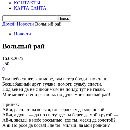
КОНТАКТЫ
КАРТА САЙТА
Домой
Новости
Вольный рай
Новости
Вольный рай
16.03.2025
250
0
Там небо синее, как море, там ветер бродит по степи.
Бесшабашный друг, гуляка, помоги судьбу спасти.
Под венец да не с любимым не пойду, тут не гадай.
Мне милей степи разливы: по душе мне вольный рай!
Припев:
Ай-я, расплетала косы я, где сердечку да мне покой —
Ай-я, а душа — да по свету, где ты берег да мой крутой —
Ай-я, звёзды в небе россыпью, где ты, месяц да золотой?
А я! По росе да босая! Где ты, милый, да мой родной?