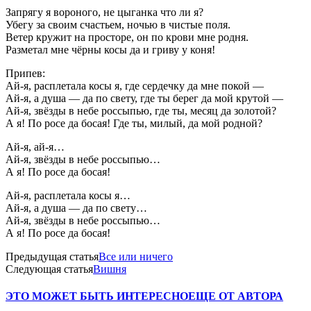
Запрягу я вороного, не цыганка что ли я?
Убегу за своим счастьем, ночью в чистые поля.
Ветер кружит на просторе, он по крови мне родня.
Разметал мне чёрны косы да и гриву у коня!
Припев:
Ай-я, расплетала косы я, где сердечку да мне покой —
Ай-я, а душа — да по свету, где ты берег да мой крутой —
Ай-я, звёзды в небе россыпью, где ты, месяц да золотой?
А я! По росе да босая! Где ты, милый, да мой родной?
Ай-я, ай-я…
Ай-я, звёзды в небе россыпью…
А я! По росе да босая!
Ай-я, расплетала косы я…
Ай-я, а душа — да по свету…
Ай-я, звёзды в небе россыпью…
А я! По росе да босая!
Предыдущая статья
Все или ничего
Следующая статья
Вишня
ЭТО МОЖЕТ БЫТЬ ИНТЕРЕСНО
ЕЩЕ ОТ АВТОРА