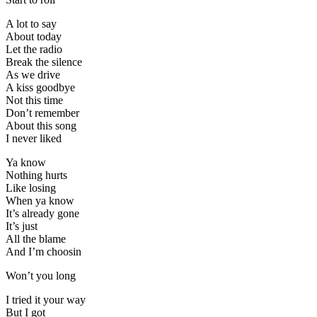
A lot to say
About today
Let the radio
Break the silence
As we drive
A kiss goodbye
Not this time
Don’t remember
About this song
I never liked
Ya know
Nothing hurts
Like losing
When ya know
It’s already gone
It’s just
All the blame
And I’m choosin
Won’t you long
I tried it your way
But I got