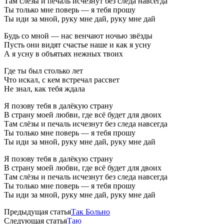
Там слёзы и печаль исчезнут без следа навсегда
Ты только мне поверь — я тебя прошу
Ты иди за мной, руку мне дай, руку мне дай
Будь со мной — нас венчают ночью звёзды
Пусть они видят счастье наше и как я усну
А я усну в объятьях нежных твоих
Где ты был столько лет
Что искал, с кем встречал рассвет
Не знал, как тебя ждала
Я позову тебя в далёкую страну
В страну моей любви, где всё будет для двоих
Там слёзы и печаль исчезнут без следа навсегда
Ты только мне поверь — я тебя прошу
Ты иди за мной, руку мне дай, руку мне дай
Я позову тебя в далёкую страну
В страну моей любви, где всё будет для двоих
Там слёзы и печаль исчезнут без следа навсегда
Ты только мне поверь — я тебя прошу
Ты иди за мной, руку мне дай, руку мне дай
Предыдущая статья
Так Больно
Следующая статья
Таю