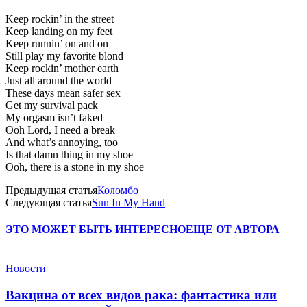
Keep rockin’ in the street
Keep landing on my feet
Keep runnin’ on and on
Still play my favorite blond
Keep rockin’ mother earth
Just all around the world
These days mean safer sex
Get my survival pack
My orgasm isn’t faked
Ooh Lord, I need a break
And what’s annoying, too
Is that damn thing in my shoe
Ooh, there is a stone in my shoe
Предыдущая статья
Коломбо
Следующая статья
Sun In My Hand
ЭТО МОЖЕТ БЫТЬ ИНТЕРЕСНО
ЕЩЕ ОТ АВТОРА
Новости
Вакцина от всех видов рака: фантастика или