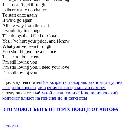
That i can’t get through
Is there really no chance
To start once again
If we’d go again
All the way from the start
I would try to change
The things that killed our love
Yes, i’ve hurt your pride, and i know
What you’ve been through
You should give me a chance
This can’t be the end
I’m still loving you
I’m still loving you, i need your love
I’m still loving you
Предыдущая статья
Все возрасты покорны: зависит ли успех
лазерной коррекции зрения от того, сколько вам лет
Следующая статья
Чужой среди своих? Как политический
контекст влияет на признание иноагентом
ЭТО МОЖЕТ БЫТЬ ИНТЕРЕСНО
ЕЩЕ ОТ АВТОРА
Новости