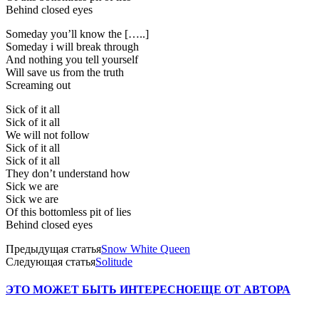
Behind closed eyes
Someday you’ll know the […..]
Someday i will break through
And nothing you tell yourself
Will save us from the truth
Screaming out
Sick of it all
Sick of it all
We will not follow
Sick of it all
Sick of it all
They don’t understand how
Sick we are
Sick we are
Of this bottomless pit of lies
Behind closed eyes
Предыдущая статья
Snow White Queen
Следующая статья
Solitude
ЭТО МОЖЕТ БЫТЬ ИНТЕРЕСНО
ЕЩЕ ОТ АВТОРА