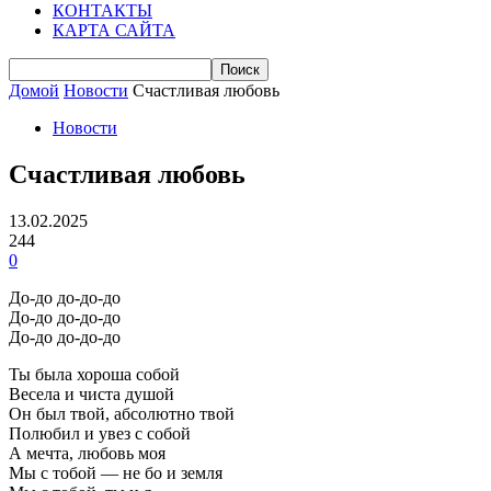
КОНТАКТЫ
КАРТА САЙТА
Домой
Новости
Счастливая любовь
Новости
Счастливая любовь
13.02.2025
244
0
До-до до-до-до
До-до до-до-до
До-до до-до-до
Ты была хороша собой
Весела и чиста душой
Он был твой, абсолютно твой
Полюбил и увез с собой
А мечта, любовь моя
Мы с тобой — не бо и земля