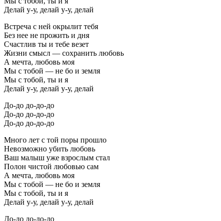
Мы с тобой, ты и я
Делай у-у, делай у-у, делай
Встреча с ней окрылит тебя
Без нее не прожить и дня
Счастлив ты и тебе везет
Жизни смысл — сохранить любовь
А мечта, любовь моя
Мы с тобой — не бо и земля
Мы с тобой, ты и я
Делай у-у, делай у-у, делай
До-до до-до-до
До-до до-до-до
До-до до-до-до
Много лет с той поры прошло
Невозможно убить любовь
Ваш малыш уже взрослым стал
Полон чистой любовью сам
А мечта, любовь моя
Мы с тобой — не бо и земля
Мы с тобой, ты и я
Делай у-у, делай у-у, делай
До-до до-до-до