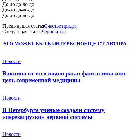
До-до до-до-до
До-до до-до-до
До-до до-до-до
Предыдущая статья
Счастье придет
Следующая статья
Черный кот
ЭТО МОЖЕТ БЫТЬ ИНТЕРЕСНО
ЕЩЕ ОТ АВТОРА
Новости
Вакцина от всех видов рака: фантастика или
цель современной медицины
Новости
В Петербурге ученые создали систему
«перезагрузки» нервной системы
Новости