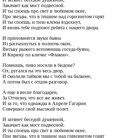
Закачает как мост подвесной.
И ты споешь про свет в любимом окне,
Про звезды, что в тишине над горизонтом горят
И ты споешь, и тихо клены вздохнут,
И вновь тебе подпоют ребята с нашего двора.
И припомнятся звуки баяна
Из распахнутых в полночь окон,
Витьку рыжего вспомнишь соседа-буяна,
И Кирюху по кличке «Флакон».
Помнишь, пиво носили в бидоне?
Ох, ругался на это весь двор,
И смолили тайком мы с тобой на балконе,
А потом был с отцом разговор.
А еще я весне благодарен,
За Отчизну, что все же живет.
И за то, что однажды в Апреле Гагарин
Совершил свой высокий полет.
И затянет беседой душевной,
Закачает как мост подвесной.
И ты споешь про свет в любимом окне,
Про звезды, что в тишине над горизонтом горят