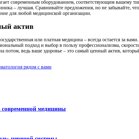
агает современным оборудованием, соответствующим вашему ти
иника – лучшая. Сравнивайте предложения, но не забывайте, что
ание для любой медицинской организации.
ный актив
осударственная или платная медицина – всегда остается за вами.
ациональный подход и выбор в пользу профессионализма, скорост
а потом, ведь ваше здоровье – это самый ценный актив, который 
оматология рядом с вами
ль современной медицины
зки» нервной системы