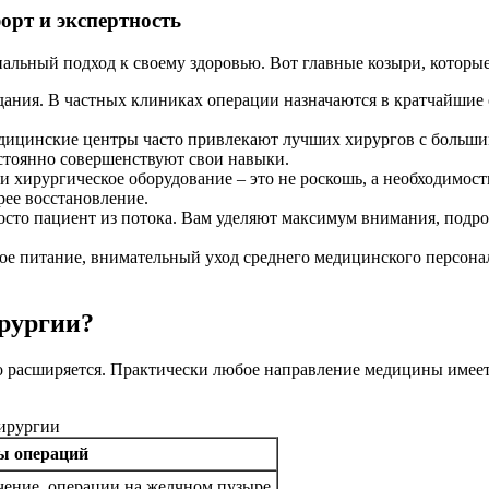
орт и экспертность
нальный подход к своему здоровью. Вот главные козыри, которые
дания. В частных клиниках операции назначаются в кратчайшие с
ицинские центры часто привлекают лучших хирургов с большим 
стоянно совершенствуют свои навыки.
 хирургическое оборудование – это не роскошь, а необходимос
рее восстановление.
осто пациент из потока. Вам уделяют максимум внимания, подр
е питание, внимательный уход среднего медицинского персонал
ирургии?
о расширяется. Практически любое направление медицины имеет
ирургии
ы операций
чение, операции на желчном пузыре