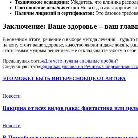
Техническое оснащение:
Убедитесь, что клиника распол
Соотношение цена/качество:
Не всегда самая дорогая кл
Наличие лицензий и сертификатов:
Это базовое требов
Заключение: Ваше здоровье – ваш глав
В конечном итоге, решение о выборе метода лечения – будь то г
на кону стоит ваше здоровье, качество жизни и даже жизнь, р
стать самым мудрым решением. Не откладывайте заботу о себе н
Предыдущая статья
Для чего нужны анальные пробки?
Следующая статья
Здоровая улыбка на Речном: Современная ст
ЭТО МОЖЕТ БЫТЬ ИНТЕРЕСНО
ЕЩЕ ОТ АВТОРА
Новости
Вакцина от всех видов рака: фантастика или це
Новости
В Петербурге ученые создали систему «перезагру