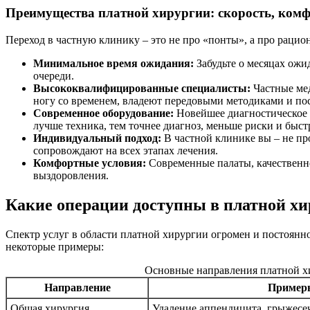
Преимущества платной хирургии: скорость, комф
Переход в частную клинику – это не про «понты», а про рацио
Минимальное время ожидания:
Забудьте о месяцах ожи
очереди.
Высококвалифицированные специалисты:
Частные мед
ногу со временем, владеют передовыми методиками и по
Современное оборудование:
Новейшее диагностическое и
лучше техника, тем точнее диагноз, меньше риски и быст
Индивидуальный подход:
В частной клинике вы – не пр
сопровождают на всех этапах лечения.
Комфортные условия:
Современные палаты, качественно
выздоровления.
Какие операции доступны в платной х
Спектр услуг в области платной хирургии огромен и постоянн
некоторые примеры:
Основные направления платной х
Направление
Пример
Общая хирургия
Удаление аппендицита, грыжесе