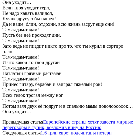
Она уходит…
Если твоя уходит герл,
Не надо хавать валидол,
Лучше другую бы нашел!
Да и ваще, блин, отдохни, всю жизнь засрут еще они!
Там-тадам-тадам!
Пусть без неё проходят дни.
Там-тадам-тадам!
Зато ведь не пиздит никто про то, что ты курил в сортире
план
Там-тадам-тадам!
И что какой-то твой друган
Там-тадам-тадам!
Патлатый грязный растаман
Там-тадам-тадам!
Принес гитару, барабан и заиграл тяжелый рок!
Там-тадам-тадам!
Всех телок трогал между ног
Там-тадам-тадам!
Потом взял двух её подруг и в спальню мамы поволоооооок…
Она уходит…
Предыдущая статья
Европейские страны хотят завести мирные
переговоры в тупик, возложив вину на Россию
Следующая статья
1,6 трлн евро: подсчитаны потери