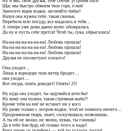
Ну и мы, твои друзья, тебе сейчас устроим пати
Щас мы быстро обмоем твое горе, ё-моё
Заносите ящик водки, загоняйте бабье!
Нахуя она нужна тебе, такая свинья,
Перебила всю посуду, все кидалась в тебя…
А теперь уже дома давно колес обожралась
Да ну и пусть себе прется! Чтоб ты, сука, обрыгалась!
На-на-на-на-на-на-на! Любовь прошла!
На-на-на-на-на-на-на! Любовь прошла!
На-на-на-на-на-на-на! Любовь прошла!
Друзья не посоветуют плохого!
Она уходит…
Лишь в коридоре тихо ветер бродит…
она уходит…
Вот пизда, опять доводит! Опять! 25!
Ну куда она уходит, ты задумайся хотя бы!
Ну кому она нужна, такая стремная жаба?!
Кроме тебя на неё не встанет ни у кого
Ну разве только с литром водки, чтоб не помнить ничего…
Продуманная тварь, знает, соскучишься, позвонишь.
А ты ей не звони, не звони, чувак, ты гонишь!
Да я тебе бля буду, ей только этого и надо!
Руки прочь от телефона — хуй ты угадала, падла!