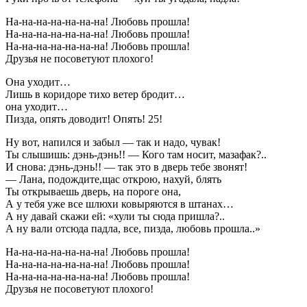
На-на-на-на-на-на-на! Любовь прошла!
На-на-на-на-на-на-на! Любовь прошла!
На-на-на-на-на-на-на! Любовь прошла!
Друзья не посоветуют плохого!
Она уходит…
Лишь в коридоре тихо ветер бродит…
она уходит…
Пизда, опять доводит! Опять! 25!
Ну вот, напился и забыл — так и надо, чувак!
Ты слышишь: дэнь-дэнь!! — Кого там носит, мазафак?..
И снова: дэнь-дэнь!! — так это в дверь тебе звонят!
— Лана, подождите,щас открою, нахуй, блять
Ты открываешь дверь, на пороге она,
А у тебя уже все шлюхи ковыряются в штанах…
А ну давай скажи ей: «хули ты сюда пришла?..
А ну вали отсюда падла, все, пизда, любовь прошла..»
На-на-на-на-на-на-на! Любовь прошла!
На-на-на-на-на-на-на! Любовь прошла!
На-на-на-на-на-на-на! Любовь прошла!
Друзья не посоветуют плохого!