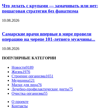
Что делать с крупами — замачивать или нет:
пошаговая стратегия без фанатизма
10.08.2026
Самарские врачи впервые в мире провели
операцию на черепе 101-летнего мужчины...
10.08.2026
ПОПУЛЯРНЫЕ КАТЕГОРИИ
Новости
9189
Жизнь
1976
Строение организма
1651
Медицина
121
Маски для лица
76
Лечебно-профилактические диеты
75
Очистка организма
55
О проекте
Контакты