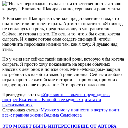
У Елизаветы Шакиры есть четкое представление о том, что
она хочет или не хочет играть. Артистка поясняет: «Я никогда
не соглашусь на роль, предполагающую ультранасилие.
Сейчас не готова на это. Но есть и то, что я бы очень хотела
сыграть. И я даже готова сама создать сценарий, чтобы
наполнить персонажа именно так, как я хочу. Я думаю над
этим.
Но у меня нет сейчас такой единой роли, которую я бы хотела
сыграть. Я просто хочу показывать на экране обычных
классных девчонок в поиске себя. Мне «Монохром» закрыл
потребность в какой-то эдакой роли сполна. Сейчас я люблю
играть простые житейские истории — про меня, про моих
подруг, про наше окружение. Это просто и классно».
Предыдущая статья
«Управлять — значит предвидеть»:
портрет Екатерины Второй в ее мудрых цитатах и
высказываниях
Следующая статья
«Музыке я могу принести в жертву почти
все»: правила жизни Вадима Самойлова
ЭТО МОЖЕТ БЫТЬ ИНТЕРЕСНО
ЕЩЕ ОТ АВТОРА