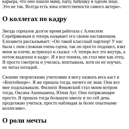
карьера, что они нашли маму, папу, бабушку в одном лице.
Это не так. Всегда есть зона ответствености самого актера».
О коллегах по кадру
Звезда сериалов долгое время работала с Алексеем
Серебряковым и теперь называет его своим наставником.
Елизавета рассказывает: «Он такой классный партнер! У нас
была с ним сложная очень сцена, так он просто подошел, взял
меня за плечи, встряхнул и сказал: «А теперь все это внутрь, а
потом выдохни в кадр». И я все поняла, он стал мне как отец.
Я просто смотрела и училась, впитывала, хотя он не поучал,
не читал нотаций.
Своими творческими учителями я могу назвать весь каст в
«Контейнере». Я же пришла тогда, ничего не зная. Они все
мне подсказывали. Филипп Янковский стал моим мэтром
тогда, Оксана Акиньшина, Юлия Ауг. Они потрясающие
просто. Я прошла тогда большую школу и по сей день
продолжаю учиться, просто наблюдая за более опытными
коллегами».
О роли мечты