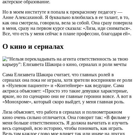
актерское образование.
Но в моем институте я попала к прекрасному педагогу —
Анне Алексахиной. Я буквально влюбилась в ее талант, в то,
как она смотрела, говорила, вела за собой. Она сразу поверила
в меня, сразу на первом курсе сказала: «Лиза, иди сниматься».
Все, что есть у меня сейчас в плане профессии, благодаря ей».
О кино и сериалах
Сама Елизавета Шакира считает, что главных ролей в
сериалах она пока не играла, хотя зрители восприняли ее роли
в «Нулевом пациенте» и «Контейнере» как ведущие. Сама
актриса объясняет: «Просто это такие девушки характерные,
яркие, но по сценарию они не главные героини вовсе. А вот в
«Монохроме», который скоро выйдет, у меня главная роль.
Лиза объясняет, что работа в сериалах и полнометражном
кино очень сильно отличается. Она говорит так: «В фильме у
меня больше ответственность. Я должна вычитать и изучить
весь сценарий, всю историю, чтобы понимать, как играть.
Ведь там каждое слово мое влияет так или иначе на других