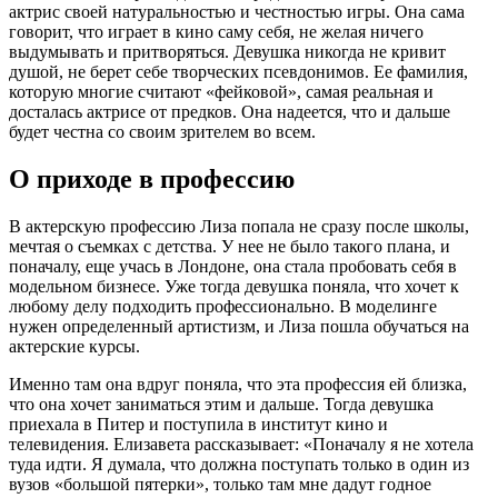
актрис своей натуральностью и честностью игры. Она сама
говорит, что играет в кино саму себя, не желая ничего
выдумывать и притворяться. Девушка никогда не кривит
душой, не берет себе творческих псевдонимов. Ее фамилия,
которую многие считают «фейковой», самая реальная и
досталась актрисе от предков. Она надеется, что и дальше
будет честна со своим зрителем во всем.
О приходе в профессию
В актерскую профессию Лиза попала не сразу после школы,
мечтая о съемках с детства. У нее не было такого плана, и
поначалу, еще учась в Лондоне, она стала пробовать себя в
модельном бизнесе. Уже тогда девушка поняла, что хочет к
любому делу подходить профессионально. В моделинге
нужен определенный артистизм, и Лиза пошла обучаться на
актерские курсы.
Именно там она вдруг поняла, что эта профессия ей близка,
что она хочет заниматься этим и дальше. Тогда девушка
приехала в Питер и поступила в институт кино и
телевидения. Елизавета рассказывает: «Поначалу я не хотела
туда идти. Я думала, что должна поступать только в один из
вузов «большой пятерки», только там мне дадут годное