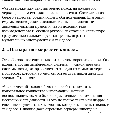
«Червь мозжечка» действительно похож на дождевого
червяка, на нем есть даже похожие насечки. Состоит он из
белого вещества, соединяющего оба полушария. Благодаря
ему мы можем делать сложные, точные и слаженные
движения частями правой и левой половин тела —
взаимодействовать обеими руками, печатать на клавиатуре
сразу десятью пальцами рук, танцевать, играть на
музыкальных инструментах и так далее.
4. «Пальцы ног морского конька»
Это образование еще называют хвостом морского конька. Оно
входит в состав лимбической системы — самой древней
системы мозга, которая отвечает за один из самых интересных
процессов, который во многом остается загадкой даже для
ученых. Это память.
«Человеческий головной мозг способен запомнить
колоссальное количество информации. Детские
воспоминания, то, что было вчера, точные воспоминания
нескольких лет давности. И это не только текст или цифры, а
еще видео, аудио, запахи, эмоции, которые мы испытывали, и
так далее. Никакие даже огромные серверы никогда не