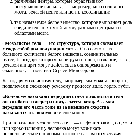
различные центры, которые обрабатывают
поступающие сигналы, — например, кора головного
мозга, речевой центр или центр координации;
так называемое белое вещество, которое выполняет роль
соединительных путей между разными центрами и
областями мозга.
«
Мозолистое тело — это структура, которая связывает
между собой два полушария мозга
. Оно состоит из
большого количества белого вещества, соединительных
путей, благодаря которым наши руки и ноги, сознание, глаза,
речевой аппарат могут действовать одновременно и
слаженно», — поясняет Сергей Милосердов.
Благодаря мозолистому телу, например, мы можем говорить,
подключая к сложному речевому процессу язык, горло, губы.
«Коленом» называют передний отдел мозолистого тела —
он загибается вперед и вниз, а затем назад. А самая
передняя его часть тоже из-за внешнего сходства
называется «клювом»
, или еще килем.
При поражении мозолистого тела — на фоне травмы, опухоли
или кровоизлияния у человека могут возникать
неврологические синдромы, которые называются «чужая