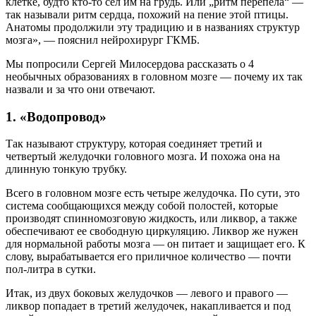
клетке, будто кто-то сел им на грудь. Или „ритм перепела“ —
так называли ритм сердца, похожий на пение этой птицы.
Анатомы продолжили эту традицию и в названиях структур
мозга», — пояснил нейрохирург ГКМБ.
Мы попросили Сергей Милосердова рассказать о 4
необычных образованиях в головном мозге — почему их так
назвали и за что они отвечают.
1. «Водопровод»
Так называют структуру, которая соединяет третий и
четвертый желудочки головного мозга. И похожа она на
длинную тонкую трубку.
Всего в головном мозге есть четыре желудочка. По сути, это
система сообщающихся между собой полостей, которые
производят спинномозговую жидкость, или ликвор, а также
обеспечивают ее свободную циркуляцию. Ликвор же нужен
для нормальной работы мозга — он питает и защищает его. К
слову, вырабатывается его приличное количество — почти
пол-литра в сутки.
Итак, из двух боковых желудочков — левого и правого —
ликвор попадает в третий желудочек, накапливается и под