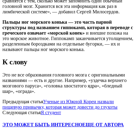
сравнятся с тем, сколько может запомнить один обычный
головной мозг. Хранится вся эта информация как раз в
лимбической системе», — добавил Сергей Милосердов.
Пальцы ног морского конька — это часть парной
структуры под названием гиппокамп, которая в переводе с
греческого означает «морской конек»
и внешне похожа на
это морское животное. Гиппокамп заканчивается утолщением,
разделенным бороздками на отдельные бугорки, — их и
называют пальцы ног морского конька.
К слову
Это не все образования головного мозга с оригинальными
названиями — есть и другие. Например, «уздечка верхнего
мозгового паруса», «головка хвостатого ядра», «бледный
шар», «ограда».
Предыдущая статья
Ученые из Южной Кореи назвали
пищевую привычку, которая может довести до глухоты
Следующая статья
Я студент
ЭТО МОЖЕТ БЫТЬ ИНТЕРЕСНО
ЕЩЕ ОТ АВТОРА