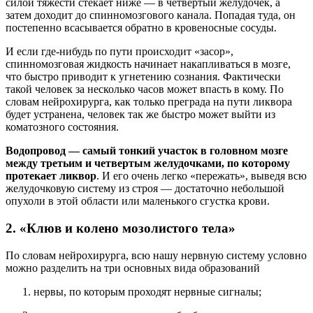
силой тяжести стекает ниже — в четвертый желудочек, а
затем доходит до спинномозгового канала. Попадая туда, он
постепенно всасывается обратно в кровеносные сосуды.
И если где-нибудь по пути происходит «засор»,
спинномозговая жидкость начинает накапливаться в мозге,
что быстро приводит к угнетению сознания. Фактически
такой человек за несколько часов может впасть в кому. По
словам нейрохирурга, как только преграда на пути ликвора
будет устранена, человек так же быстро может выйти из
коматозного состояния.
Водопровод — самый тонкий участок в головном мозге
между третьим и четвертым желудочками, по которому
протекает ликвор
. И его очень легко «пережать», выведя всю
желудочковую систему из строя — достаточно небольшой
опухоли в этой области или маленького сгустка крови.
2. «Клюв и колено мозолистого тела»
По словам нейрохирурга, всю нашу нервную систему условно
можно разделить на три основных вида образований
нервы, по которым проходят нервные сигналы;