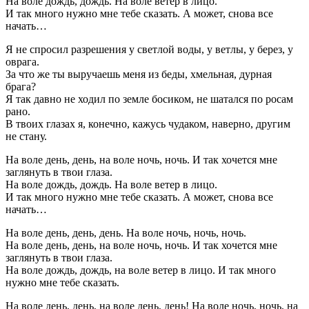
На воле дождь, дождь. На воле ветер в лицо.
И так много нужно мне тебе сказать. А может, снова все
начать…
Я не спросил разрешения у светлой воды, у ветлы, у берез, у
оврага.
За что же ты выручаешь меня из беды, хмельная, дурная
брага?
Я так давно не ходил по земле босиком, не шатался по росам
рано.
В твоих глазах я, конечно, кажусь чудаком, наверно, другим
не стану.
На воле день, день, на воле ночь, ночь. И так хочется мне
заглянуть в твои глаза.
На воле дождь, дождь. На воле ветер в лицо.
И так много нужно мне тебе сказать. А может, снова все
начать…
На воле день, день, день. На воле ночь, ночь, ночь.
На воле день, день, на воле ночь, ночь. И так хочется мне
заглянуть в твои глаза.
На воле дождь, дождь, на воле ветер в лицо. И так много
нужно мне тебе сказать.
На воле день, день, на воле день, день! На воле ночь, ночь, на