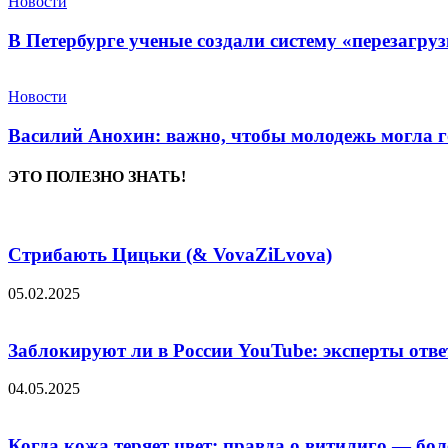
Новости
В Петербурге ученые создали систему «перезагру
Новости
Василий Анохин: важно, чтобы молодежь могла г
ЭТО ПОЛЕЗНО ЗНАТЬ!
Стрибають Цицьки (& VovaZiLvova)
05.02.2025
Заблокируют ли в России YouTube: эксперты отве
04.05.2025
Когда кожа теряет цвет: правда о витилиго — боле