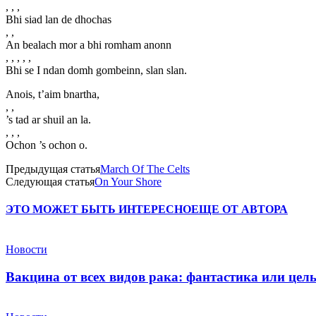
, , ,
Bhi siad lan de dhochas
, ,
An bealach mor a bhi romham anonn
, , , , ,
Bhi se I ndan domh gombeinn, slan slan.
Anois, t’aim bnartha,
, ,
’s tad ar shuil an la.
, , ,
Ochon ’s ochon o.
Предыдущая статья
March Of The Celts
Следующая статья
On Your Shore
ЭТО МОЖЕТ БЫТЬ ИНТЕРЕСНО
ЕЩЕ ОТ АВТОРА
Новости
Вакцина от всех видов рака: фантастика или це