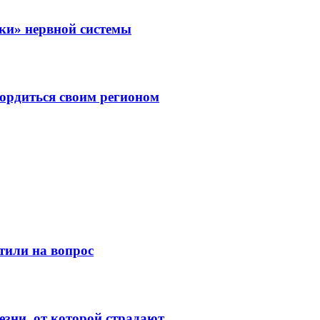
зки» нервной системы
ордиться своим регионом
тили на вопрос
зни, от которой страдают...