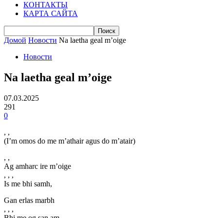
КОНТАКТЫ
КАРТА САЙТА
Домой
Новости
Na laetha geal m’oige
Новости
Na laetha geal m’oige
07.03.2025
291
0
, ,
(I’m omos do me m’athair agus do m’atair)
, ,
Ag amharc ire m’oige
, , ,
Is me bhi samh,
Gan erlas marbh
, , ,
Bhi me og san am,